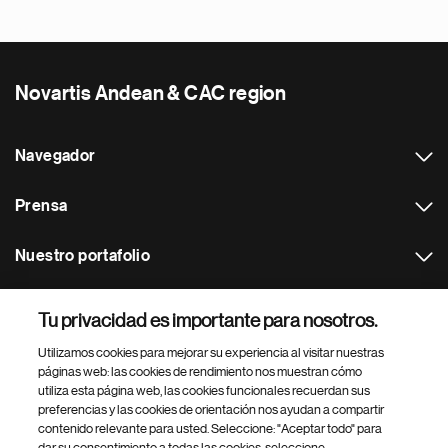
Novartis Andean & CAC region
Navegador
Prensa
Nuestro portafolio
Otras webs
Tu privacidad es importante para nosotros.
Utilizamos cookies para mejorar su experiencia al visitar nuestras
Footer Site Search
páginas web: las cookies de rendimiento nos muestran cómo
utiliza esta página web, las cookies funcionales recuerdan sus
preferencias y las cookies de orientación nos ayudan a compartir
contenido relevante para usted. Seleccione: "Aceptar todo" para
dar su consentimiento a todas las cookies, seleccione