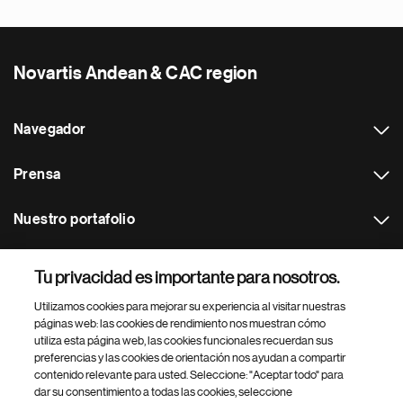
Novartis Andean & CAC region
Navegador
Prensa
Nuestro portafolio
Otras webs
Tu privacidad es importante para nosotros.
Utilizamos cookies para mejorar su experiencia al visitar nuestras
Footer Site Search
páginas web: las cookies de rendimiento nos muestran cómo
utiliza esta página web, las cookies funcionales recuerdan sus
preferencias y las cookies de orientación nos ayudan a compartir
contenido relevante para usted. Seleccione: "Aceptar todo" para
dar su consentimiento a todas las cookies, seleccione