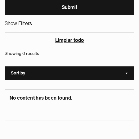
Show Filters
Limpiar todo
Showing 0 results
Sort by
Sort a
No content has been found.