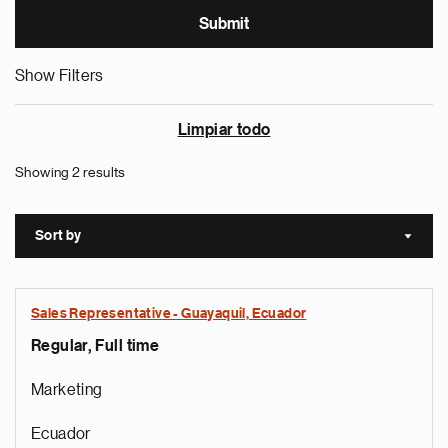
Show Filters
Limpiar todo
Showing 2 results
Sort by
Sort a
Sales Representative - Guayaquil, Ecuador
Regular, Full time
Marketing
Ecuador