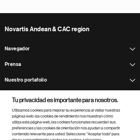
Novartis Andean & CAC region
Navegador
Prensa
Nuestro portafolio
Otras webs
Tu privacidad es importante para nosotros.
Utilizamos cookies para mejorar su experiencia al visitar nuestras
Footer Site Search
páginas web: las cookies de rendimiento nos muestran cómo
utiliza esta página web, las cookies funcionales recuerdan sus
preferencias y las cookies de orientación nos ayudan a compartir
contenido relevante para usted. Seleccione: "Aceptar todo" para
dar su consentimiento a todas las cookies, seleccione