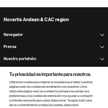
Novartis Andean & CAC region
Navegador
Prensa
Nuestro portafolio
Otras webs
Tu privacidad es importante para nosotros.
Utilizamos cookies para mejorar su experiencia al visitar nuestras
Footer Site Search
páginas web: las cookies de rendimiento nos muestran cómo
utiliza esta página web, las cookies funcionales recuerdan sus
preferencias y las cookies de orientación nos ayudan a compartir
contenido relevante para usted. Seleccione: "Aceptar todo" para
dar su consentimiento a todas las cookies, seleccione