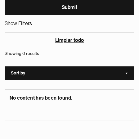
Show Filters
Limpiar todo
Showing 0 results
Sort by
Sort a
No content has been found.