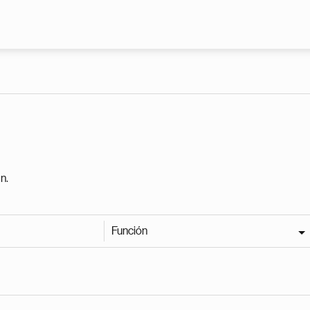
Pasar al contenido principal
n.
Función