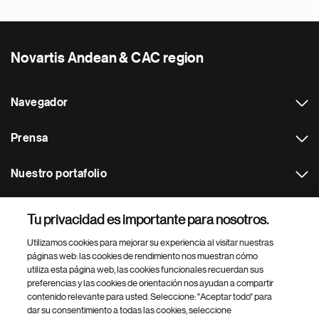
Novartis Andean & CAC region
Navegador
Prensa
Nuestro portafolio
Otras webs
Tu privacidad es importante para nosotros.
Utilizamos cookies para mejorar su experiencia al visitar nuestras
Footer Site Search
páginas web: las cookies de rendimiento nos muestran cómo
utiliza esta página web, las cookies funcionales recuerdan sus
preferencias y las cookies de orientación nos ayudan a compartir
contenido relevante para usted. Seleccione: "Aceptar todo" para
dar su consentimiento a todas las cookies, seleccione