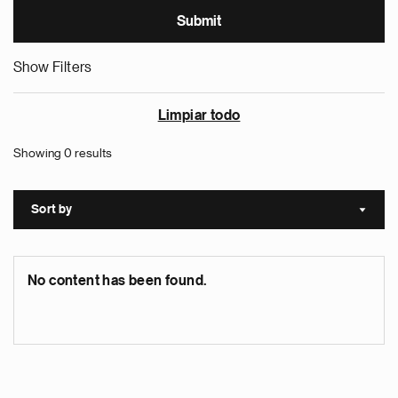
Show Filters
Limpiar todo
Showing 0 results
Sort by
Sort a
No content has been found.