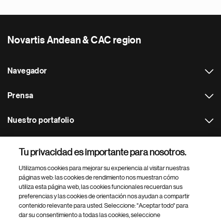
Novartis Andean & CAC region
Navegador
Prensa
Nuestro portafolio
Otras webs
Tu privacidad es importante para nosotros.
Utilizamos cookies para mejorar su experiencia al visitar nuestras
Footer Site Search
páginas web: las cookies de rendimiento nos muestran cómo
utiliza esta página web, las cookies funcionales recuerdan sus
preferencias y las cookies de orientación nos ayudan a compartir
contenido relevante para usted. Seleccione: "Aceptar todo" para
dar su consentimiento a todas las cookies, seleccione