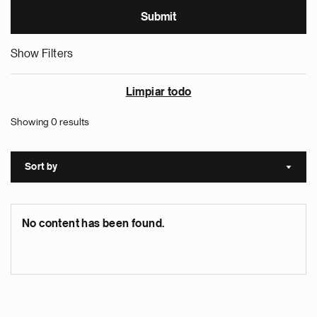
Show Filters
Limpiar todo
Showing 0 results
Sort by
Sort a
No content has been found.