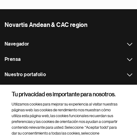
Novartis Andean & CAC region
Navegador
Prensa
Nuestro portafolio
Otras webs
Tu privacidad es importante para nosotros.
Utilizamos cookies para mejorar su experiencia al visitar nuestras
Footer Site Search
páginas web: las cookies de rendimiento nos muestran cómo
utiliza esta página web, las cookies funcionales recuerdan sus
preferencias y las cookies de orientación nos ayudan a compartir
contenido relevante para usted. Seleccione: "Aceptar todo" para
dar su consentimiento a todas las cookies, seleccione