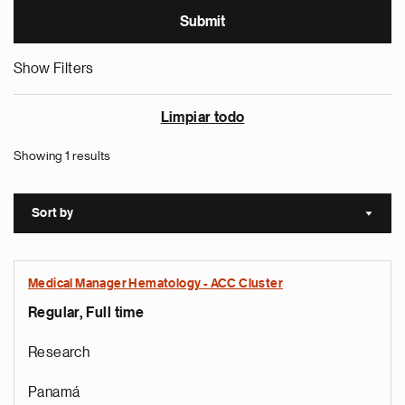
Show Filters
Limpiar todo
Showing 1 results
Sort by
Sort a
Medical Manager Hematology - ACC Cluster
Regular, Full time
Research
Panamá