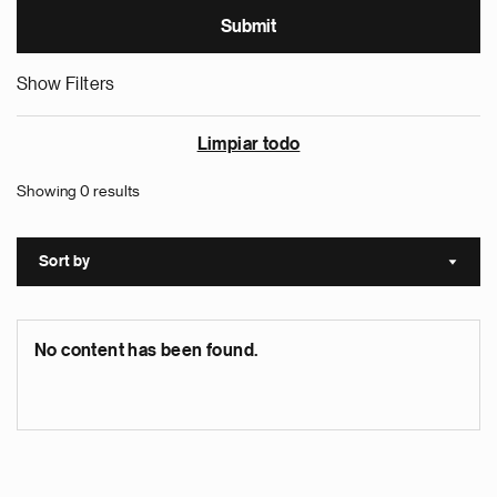
Show Filters
Limpiar todo
Showing 0 results
Sort by
Sort a
No content has been found.