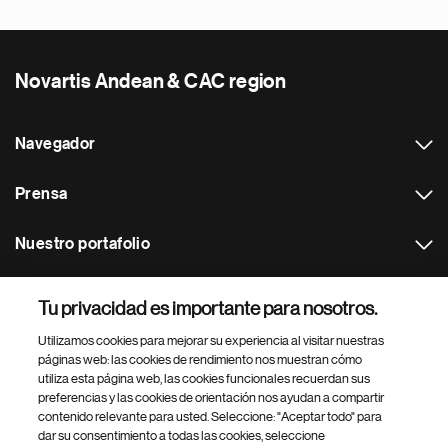
Novartis Andean & CAC region
Navegador
Prensa
Nuestro portafolio
Otras webs
Tu privacidad es importante para nosotros.
Utilizamos cookies para mejorar su experiencia al visitar nuestras
Footer Site Search
páginas web: las cookies de rendimiento nos muestran cómo
utiliza esta página web, las cookies funcionales recuerdan sus
preferencias y las cookies de orientación nos ayudan a compartir
contenido relevante para usted. Seleccione: "Aceptar todo" para
dar su consentimiento a todas las cookies, seleccione