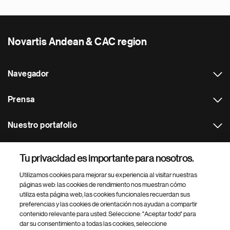
Novartis Andean & CAC region
Navegador
Prensa
Nuestro portafolio
Otras webs
Tu privacidad es importante para nosotros.
Utilizamos cookies para mejorar su experiencia al visitar nuestras
Footer Site Search
páginas web: las cookies de rendimiento nos muestran cómo
utiliza esta página web, las cookies funcionales recuerdan sus
preferencias y las cookies de orientación nos ayudan a compartir
contenido relevante para usted. Seleccione: "Aceptar todo" para
dar su consentimiento a todas las cookies, seleccione