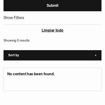
Show Filters
Limpiar todo
Showing 0 results
Sort by
Sort a
No content has been found.