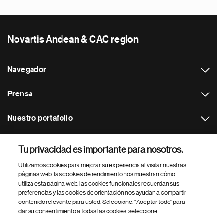
Novartis Andean & CAC region
Navegador
Prensa
Nuestro portafolio
Otras webs
Tu privacidad es importante para nosotros.
Utilizamos cookies para mejorar su experiencia al visitar nuestras
Footer Site Search
páginas web: las cookies de rendimiento nos muestran cómo
utiliza esta página web, las cookies funcionales recuerdan sus
preferencias y las cookies de orientación nos ayudan a compartir
contenido relevante para usted. Seleccione: "Aceptar todo" para
dar su consentimiento a todas las cookies, seleccione