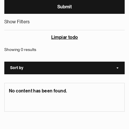
Show Filters
Limpiar todo
Showing 0 results
Sort by
Sort a
No content has been found.