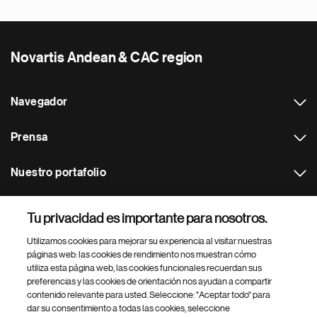
Novartis Andean & CAC region
Navegador
Prensa
Nuestro portafolio
Otras webs
Tu privacidad es importante para nosotros.
Utilizamos cookies para mejorar su experiencia al visitar nuestras
Footer Site Search
páginas web: las cookies de rendimiento nos muestran cómo
utiliza esta página web, las cookies funcionales recuerdan sus
preferencias y las cookies de orientación nos ayudan a compartir
contenido relevante para usted. Seleccione: "Aceptar todo" para
dar su consentimiento a todas las cookies, seleccione