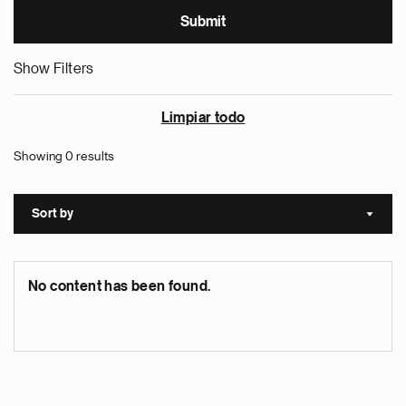
Show Filters
Limpiar todo
Showing 0 results
Sort by
Sort a
No content has been found.