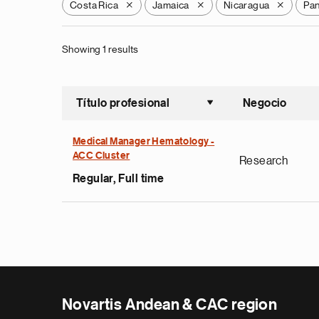
Costa Rica
Jamaica
Nicaragua
Pa
X
X
X
Showing 1 results
Título profesional
Negocio
Ordenar a
Medical Manager Hematology -
ACC Cluster
Research
Regular, Full time
Novartis Andean & CAC region