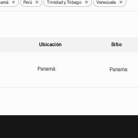
namá
Perú
Trinidad y Tobago
Venezuela
X
X
X
X
Ubicación
Sitio
scendente
Panamá
Panama