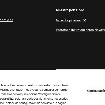
Nuestro portafolio
e noticias
Novartis pipeline
Portafolio de tratamientos Novart
Footer Site Search
b: las cookies de rendimiento nos muestran cómo utiliza
okies de orientación nos ayudan a compartir contenido
Configuració
 todas las cookies, seleccione "Configuración de
para utilizar solo las cookies estrictamente necesarias.
Configuración de cookies
Mapa del sitio
 el enlace de configuración de cookies en la página