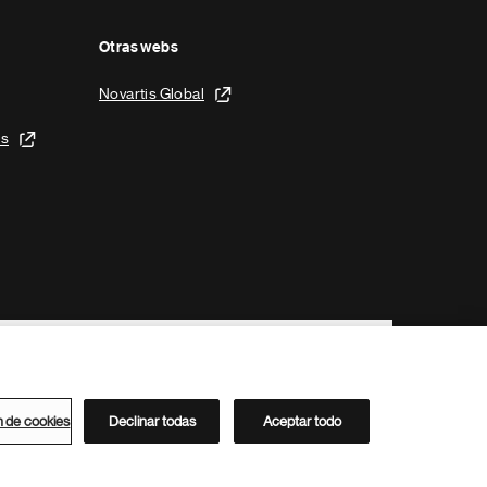
Otras webs
Novartis Global
is
n de cookies
Declinar todas
Aceptar todo
Directorio de Novartis
Este sitio está dirigido al público del clúster ACC