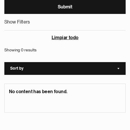
Show Filters
Limpiar todo
Showing 0 results
Sort by
Sort a
No content has been found.