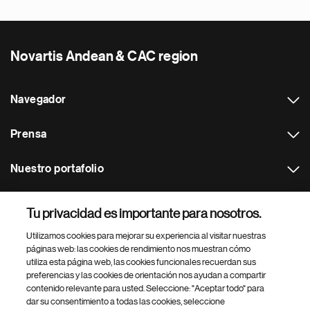
Novartis Andean & CAC region
Navegador
Prensa
Nuestro portafolio
Otras webs
Tu privacidad es importante para nosotros.
Utilizamos cookies para mejorar su experiencia al visitar nuestras
Footer Site Search
páginas web: las cookies de rendimiento nos muestran cómo
utiliza esta página web, las cookies funcionales recuerdan sus
preferencias y las cookies de orientación nos ayudan a compartir
contenido relevante para usted. Seleccione: "Aceptar todo" para
dar su consentimiento a todas las cookies, seleccione