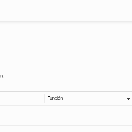
Pasar al contenido principal
n.
Función