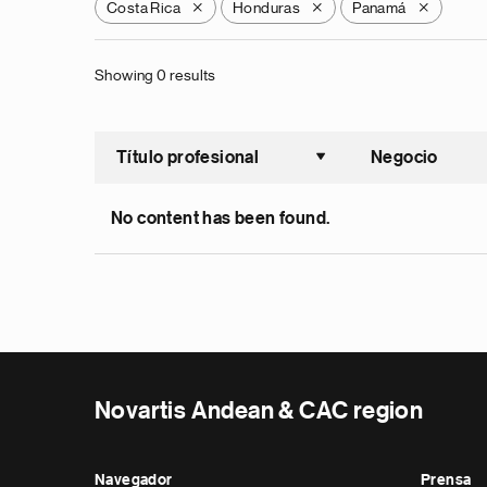
Costa Rica
Honduras
Panamá
X
X
X
Showing 0 results
Título profesional
Negocio
Ordenar a
No content has been found.
Novartis Andean & CAC region
Navegador
Prensa