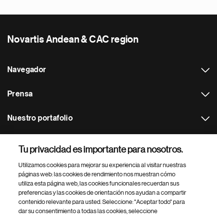
Novartis Andean & CAC region
Navegador
Prensa
Nuestro portafolio
Otras webs
Tu privacidad es importante para nosotros.
Utilizamos cookies para mejorar su experiencia al visitar nuestras
Footer Site Search
páginas web: las cookies de rendimiento nos muestran cómo
utiliza esta página web, las cookies funcionales recuerdan sus
preferencias y las cookies de orientación nos ayudan a compartir
contenido relevante para usted. Seleccione: "Aceptar todo" para
dar su consentimiento a todas las cookies, seleccione