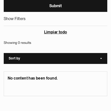
Show Filters
Limpiar todo
Showing 0 results
Sort by
Sort a
No content has been found.