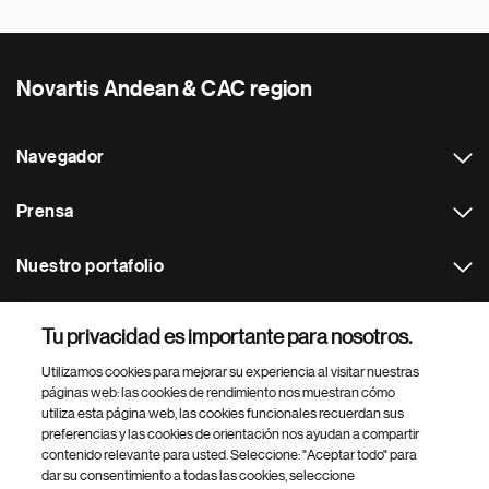
Novartis Andean & CAC region
Navegador
Prensa
Nuestro portafolio
Otras webs
Tu privacidad es importante para nosotros.
Utilizamos cookies para mejorar su experiencia al visitar nuestras
Footer Site Search
páginas web: las cookies de rendimiento nos muestran cómo
utiliza esta página web, las cookies funcionales recuerdan sus
preferencias y las cookies de orientación nos ayudan a compartir
contenido relevante para usted. Seleccione: "Aceptar todo" para
dar su consentimiento a todas las cookies, seleccione