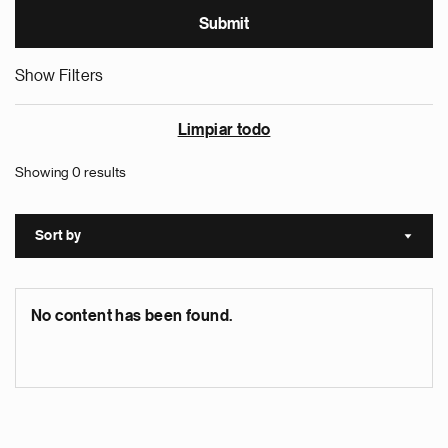
Show Filters
Limpiar todo
Showing 0 results
Sort by
Sort a
No content has been found.