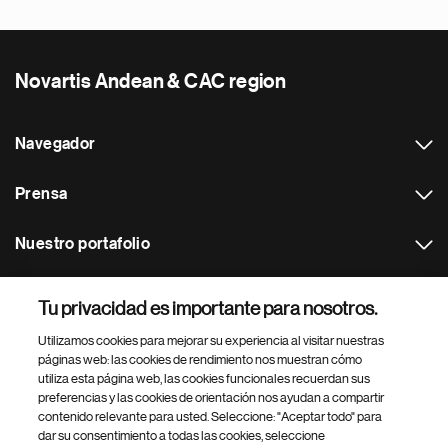
Novartis Andean & CAC region
Navegador
Prensa
Nuestro portafolio
Otras webs
Tu privacidad es importante para nosotros.
Utilizamos cookies para mejorar su experiencia al visitar nuestras
Footer Site Search
páginas web: las cookies de rendimiento nos muestran cómo
utiliza esta página web, las cookies funcionales recuerdan sus
preferencias y las cookies de orientación nos ayudan a compartir
contenido relevante para usted. Seleccione: "Aceptar todo" para
dar su consentimiento a todas las cookies, seleccione