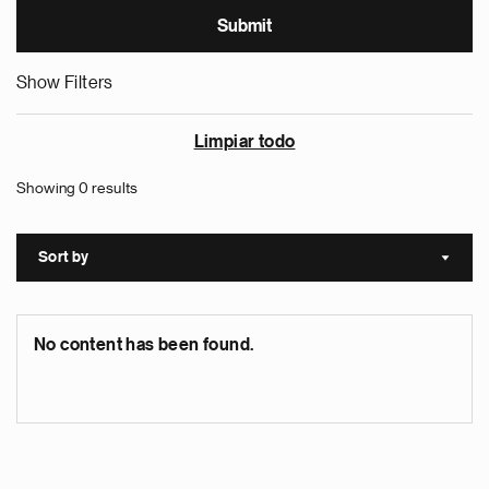
Show Filters
Limpiar todo
Showing 0 results
Sort by
Sort a
No content has been found.