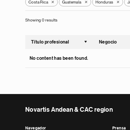
Costa Rica
Guatemala
Honduras
J
X
X
X
Showing 0 results
Título profesional
Negocio
Ordenar a
No content has been found.
Novartis Andean & CAC region
Navegador
Prensa