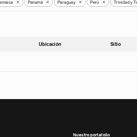
amaica
Panamá
Paraguay
Perú
Trinidad y 
X
X
X
X
Ubicación
Sitio
scendente
Nuestro portafolio