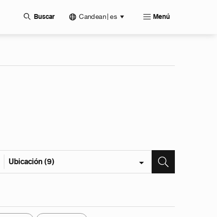
Candean | es
Buscar
Menú
Ubicación (9)