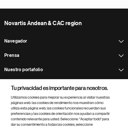
Novartis Andean & CAC region
Navegador
Prensa
Nuestro portafolio
Otras webs
Tu privacidad es importante para nosotros.
Utilizamos cookies para mejorar su experiencia al visitar nuestras
Footer Site Search
páginas web: las cookies de rendimiento nos muestran cómo
utiliza esta página web, las cookies funcionales recuerdan sus
preferencias y las cookies de orientación nos ayudan a compartir
contenido relevante para usted. Seleccione: "Aceptar todo" para
dar su consentimiento a todas las cookies, seleccione