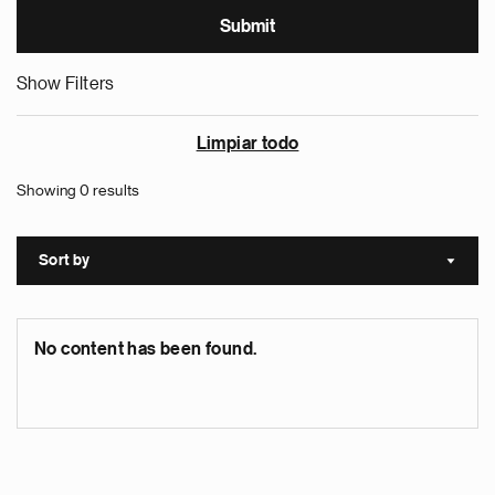
Show Filters
Limpiar todo
Showing 0 results
Sort by
Sort a
No content has been found.