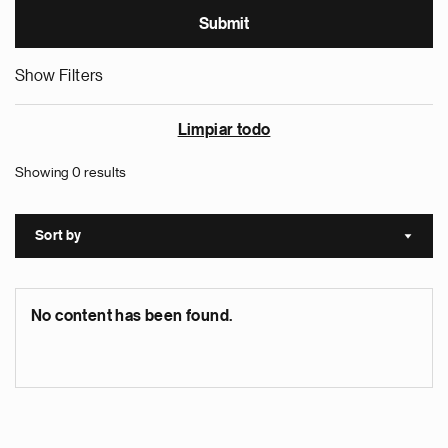
Show Filters
Limpiar todo
Showing 0 results
Sort by
Sort a
No content has been found.