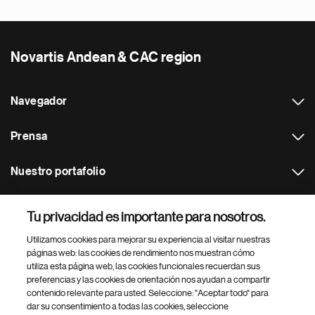
Novartis Andean & CAC region
Navegador
Prensa
Nuestro portafolio
Otras webs
Tu privacidad es importante para nosotros.
Utilizamos cookies para mejorar su experiencia al visitar nuestras
Footer Site Search
páginas web: las cookies de rendimiento nos muestran cómo
utiliza esta página web, las cookies funcionales recuerdan sus
preferencias y las cookies de orientación nos ayudan a compartir
contenido relevante para usted. Seleccione: "Aceptar todo" para
dar su consentimiento a todas las cookies, seleccione