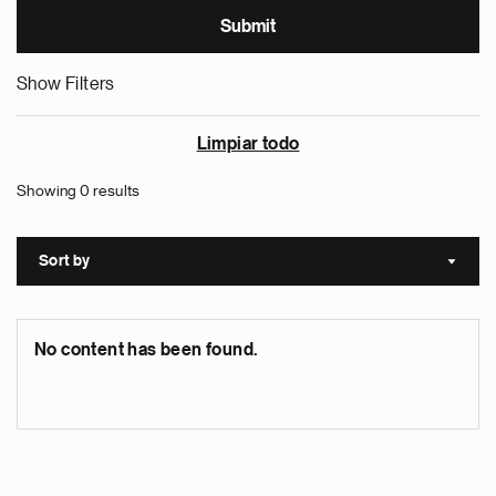
Show Filters
Limpiar todo
Showing 0 results
Sort by
Sort a
No content has been found.