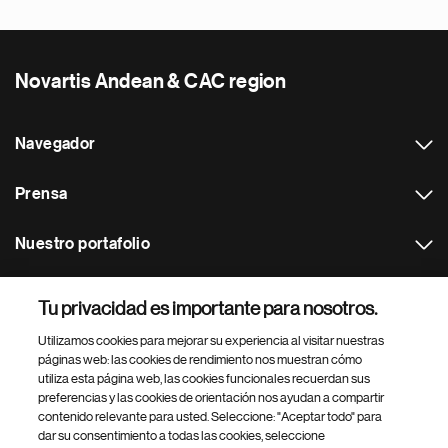
Novartis Andean & CAC region
Navegador
Prensa
Nuestro portafolio
Otras webs
Tu privacidad es importante para nosotros.
Utilizamos cookies para mejorar su experiencia al visitar nuestras
Footer Site Search
páginas web: las cookies de rendimiento nos muestran cómo
utiliza esta página web, las cookies funcionales recuerdan sus
preferencias y las cookies de orientación nos ayudan a compartir
contenido relevante para usted. Seleccione: "Aceptar todo" para
dar su consentimiento a todas las cookies, seleccione