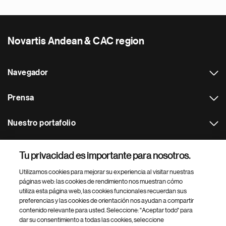
Novartis Andean & CAC region
Navegador
Prensa
Nuestro portafolio
Otras webs
Tu privacidad es importante para nosotros.
Utilizamos cookies para mejorar su experiencia al visitar nuestras
Footer Site Search
páginas web: las cookies de rendimiento nos muestran cómo
utiliza esta página web, las cookies funcionales recuerdan sus
preferencias y las cookies de orientación nos ayudan a compartir
contenido relevante para usted. Seleccione: "Aceptar todo" para
dar su consentimiento a todas las cookies, seleccione