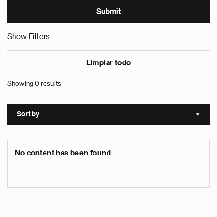
Show Filters
Limpiar todo
Showing 0 results
Sort by
Sort a
No content has been found.