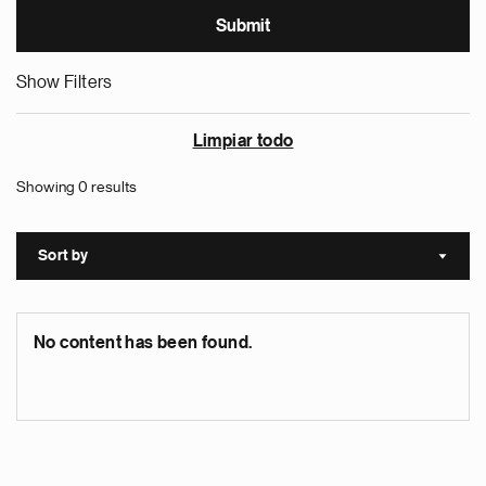
Show Filters
Limpiar todo
Showing 0 results
Sort by
Sort a
No content has been found.