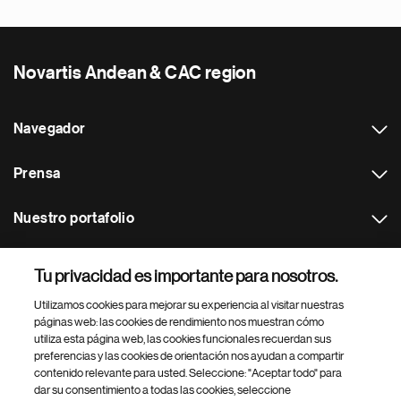
Novartis Andean & CAC region
Navegador
Prensa
Nuestro portafolio
Otras webs
Tu privacidad es importante para nosotros.
Utilizamos cookies para mejorar su experiencia al visitar nuestras
Footer Site Search
páginas web: las cookies de rendimiento nos muestran cómo
utiliza esta página web, las cookies funcionales recuerdan sus
preferencias y las cookies de orientación nos ayudan a compartir
contenido relevante para usted. Seleccione: "Aceptar todo" para
dar su consentimiento a todas las cookies, seleccione