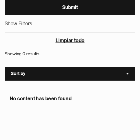
Show Filters
Limpiar todo
Showing 0 results
Sort by
Sort a
No content has been found.