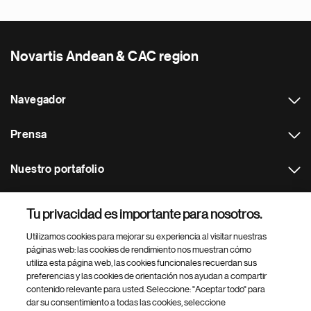
Novartis Andean & CAC region
Navegador
Prensa
Nuestro portafolio
Otras webs
Tu privacidad es importante para nosotros.
Utilizamos cookies para mejorar su experiencia al visitar nuestras
Footer Site Search
páginas web: las cookies de rendimiento nos muestran cómo
utiliza esta página web, las cookies funcionales recuerdan sus
preferencias y las cookies de orientación nos ayudan a compartir
contenido relevante para usted. Seleccione: "Aceptar todo" para
dar su consentimiento a todas las cookies, seleccione