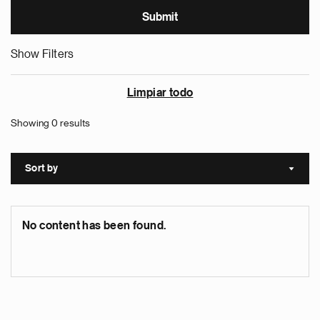
Show Filters
Limpiar todo
Showing 0 results
Sort by
Sort a
No content has been found.