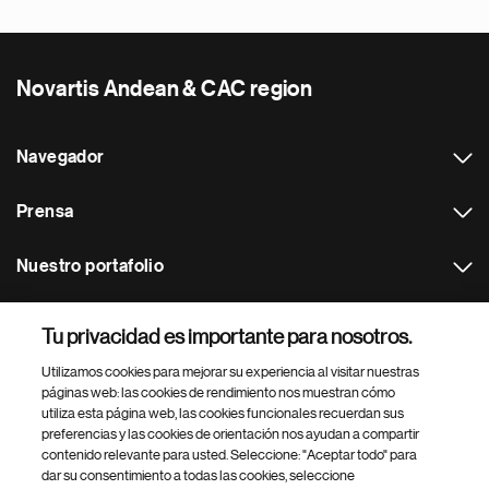
Novartis Andean & CAC region
Navegador
Prensa
Nuestro portafolio
Otras webs
Tu privacidad es importante para nosotros.
Utilizamos cookies para mejorar su experiencia al visitar nuestras
Footer Site Search
páginas web: las cookies de rendimiento nos muestran cómo
utiliza esta página web, las cookies funcionales recuerdan sus
preferencias y las cookies de orientación nos ayudan a compartir
contenido relevante para usted. Seleccione: "Aceptar todo" para
dar su consentimiento a todas las cookies, seleccione