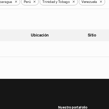
caragua
Perú
Trinidad y Tobago
Venezuela
X
X
X
X
Ubicación
Sitio
scendente
Nuestro portafolio