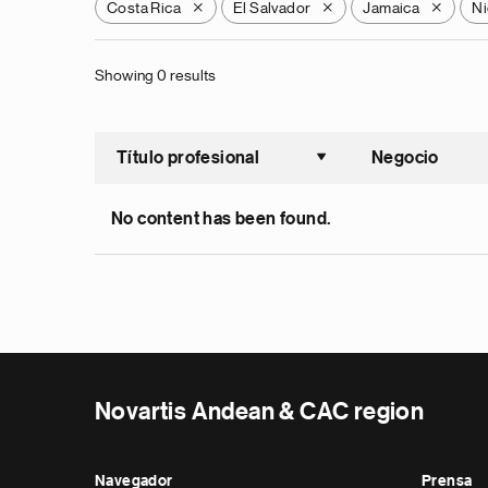
Costa Rica
El Salvador
Jamaica
Ni
X
X
X
Showing 0 results
Título profesional
Negocio
Ordenar a
No content has been found.
Novartis Andean & CAC region
Navegador
Prensa