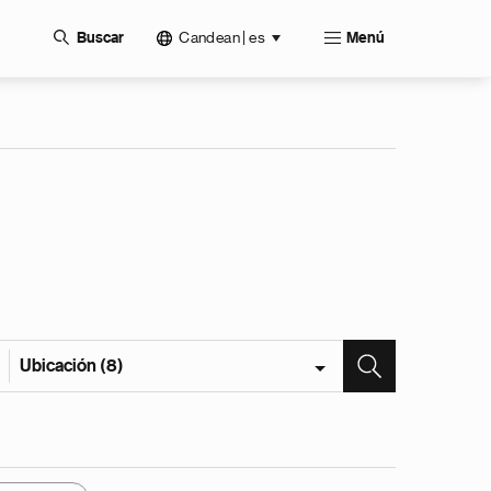
Candean | es
Buscar
Menú
Ubicación (8)