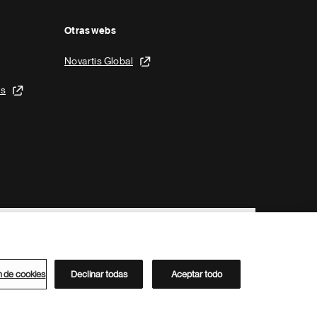
Otras webs
Novartis Global
is
n de cookies
Declinar todas
Aceptar todo
Directorio de Novartis
Este sitio está dirigido al público del clúster ACC