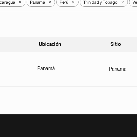
caragua
Panamá
Perú
Trinidad y Tobago
Ve
X
X
X
X
Ubicación
Sitio
scendente
Panamá
Panama