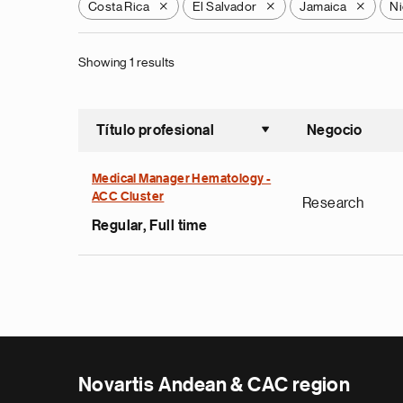
Costa Rica
El Salvador
Jamaica
Ni
X
X
X
Showing 1 results
Título profesional
Negocio
Ordenar a
Medical Manager Hematology -
ACC Cluster
Research
Regular, Full time
Novartis Andean & CAC region