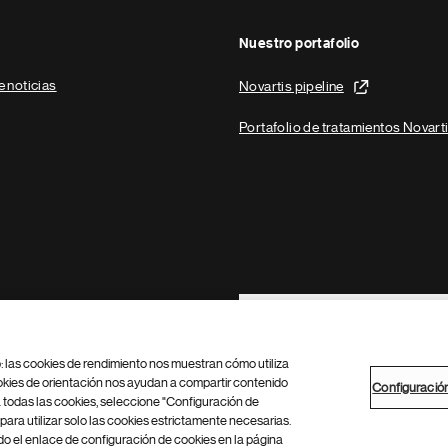
Nuestro portafolio
e noticias
Novartis pipeline
Portafolio de tratamientos Novart
Footer Site Search
b: las cookies de rendimiento nos muestran cómo utiliza
okies de orientación nos ayudan a compartir contenido
Configuració
 todas las cookies, seleccione "Configuración de
para utilizar solo las cookies estrictamente necesarias.
Configuración de cookies
Mapa del sitio
 el enlace de configuración de cookies en la página