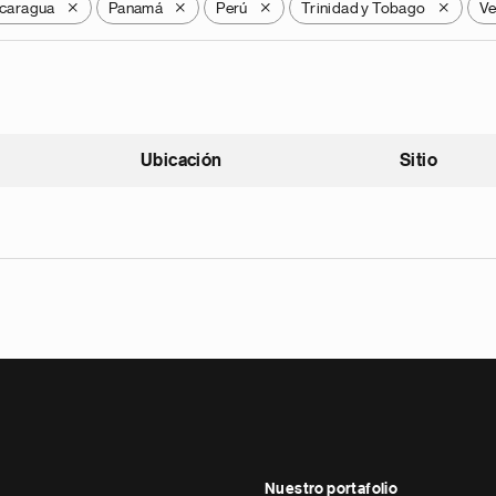
caragua
Panamá
Perú
Trinidad y Tobago
Ve
X
X
X
X
Ubicación
Sitio
scendente
Nuestro portafolio