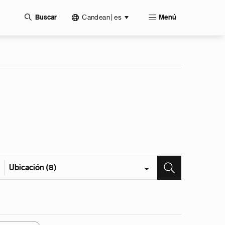
Candean | es
Buscar
Menú
Ubicación (8)