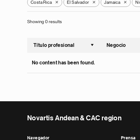
Costa Rica
El Salvador
Jamaica
Ni
X
X
X
Showing 0 results
Título profesional
Negocio
Ordenar a
No content has been found.
Novartis Andean & CAC region
Navegador
Prensa