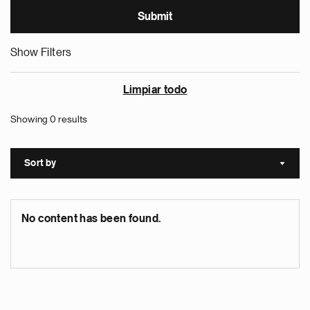
Show Filters
Limpiar todo
Showing 0 results
Sort by
Sort a
No content has been found.