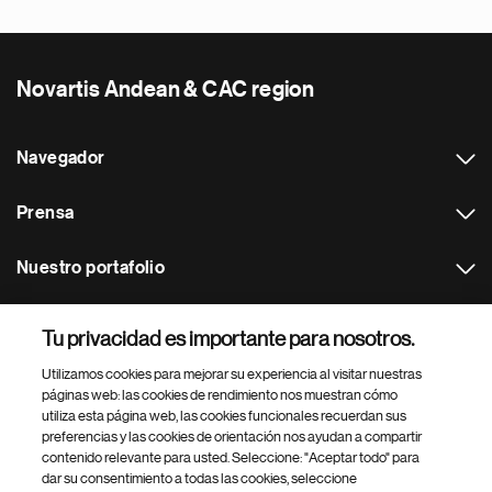
Novartis Andean & CAC region
Navegador
Prensa
Nuestro portafolio
Otras webs
Tu privacidad es importante para nosotros.
Utilizamos cookies para mejorar su experiencia al visitar nuestras
Footer Site Search
páginas web: las cookies de rendimiento nos muestran cómo
utiliza esta página web, las cookies funcionales recuerdan sus
preferencias y las cookies de orientación nos ayudan a compartir
contenido relevante para usted. Seleccione: "Aceptar todo" para
dar su consentimiento a todas las cookies, seleccione