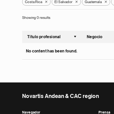
Costa Rica
El Salvador
Guatemala
X
X
X
Showing 0 results
Título profesional
Negocio
Ordenar a
No content has been found.
Novartis Andean & CAC region
Navegador
Prensa