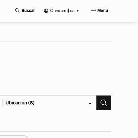
Candean | es
Buscar
Menú
Ubicación (8)