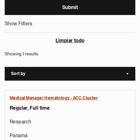
Show Filters
Limpiar todo
Showing 1 results
Sort by
Sort a
Medical Manager Hematology - ACC Cluster
Regular, Full time
Research
Panamá