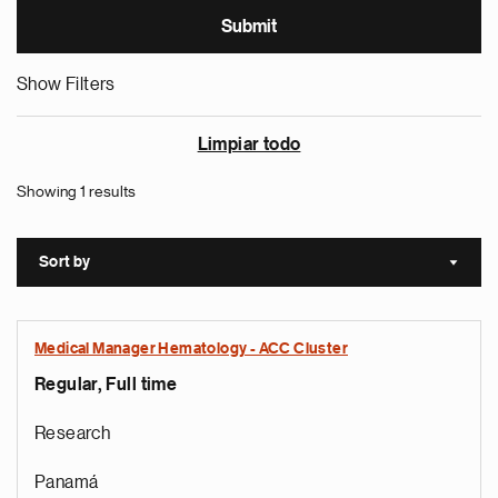
Show Filters
Limpiar todo
Showing 1 results
Sort by
Sort a
Medical Manager Hematology - ACC Cluster
Regular, Full time
Research
Panamá