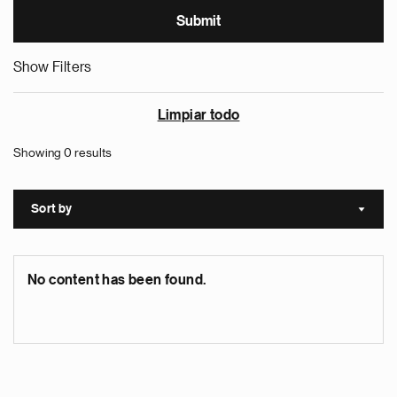
Show Filters
Limpiar todo
Showing 0 results
Sort by
Sort a
No content has been found.