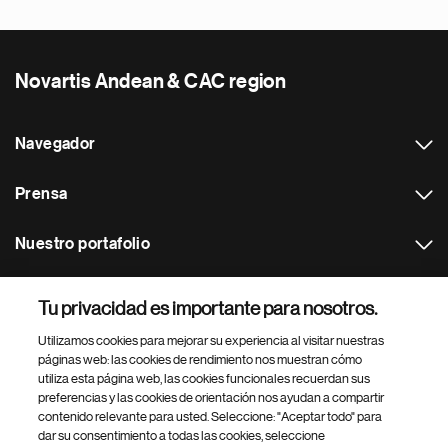
Novartis Andean & CAC region
Navegador
Prensa
Nuestro portafolio
Otras webs
Tu privacidad es importante para nosotros.
Utilizamos cookies para mejorar su experiencia al visitar nuestras
Footer Site Search
páginas web: las cookies de rendimiento nos muestran cómo
utiliza esta página web, las cookies funcionales recuerdan sus
preferencias y las cookies de orientación nos ayudan a compartir
contenido relevante para usted. Seleccione: "Aceptar todo" para
dar su consentimiento a todas las cookies, seleccione