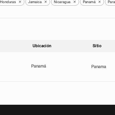
Honduras
Jamaica
Nicaragua
Panamá
Par
X
X
X
X
Ubicación
Sitio
scendente
Panamá
Panama