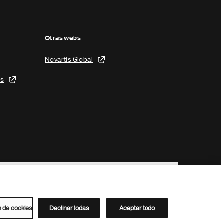
Otras webs
Novartis Global
is
n de cookies
Declinar todas
Aceptar todo
Directorio de Novartis