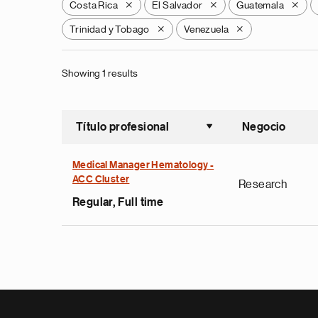
Costa Rica
El Salvador
Guatemala
X
X
X
Trinidad y Tobago
Venezuela
X
X
Showing 1 results
Título profesional
Negocio
Ordenar a
Medical Manager Hematology -
ACC Cluster
Research
Regular, Full time