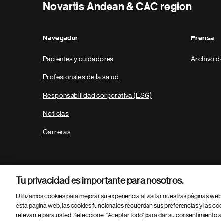
Novartis Andean & CAC region
Navegador
Prensa
Pacientes y cuidadores
Archivo d
Profesionales de la salud
Responsabilidad corporativa (ESG)
Noticias
Carreras
Tu privacidad es importante para nosotros.
Utilizamos cookies para mejorar su experiencia al visitar nuestras páginas we
esta página web, las cookies funcionales recuerdan sus preferencias y las co
relevante para usted. Seleccione: "Aceptar todo" para dar su consentimiento a
Parte
© 2026 Novartis AG