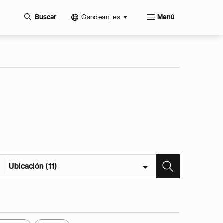
Candean | es
Buscar
Menú
Ubicación (11)