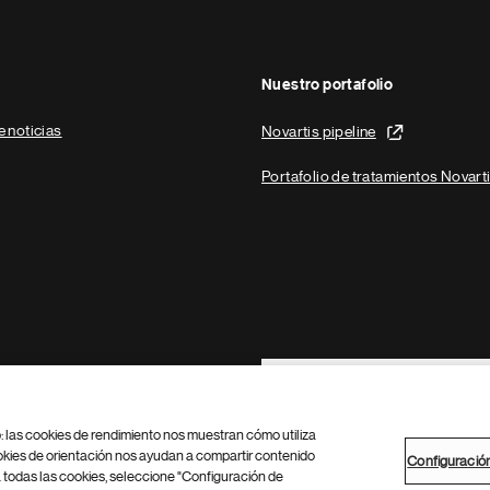
Nuestro portafolio
e noticias
Novartis pipeline
Portafolio de tratamientos Novart
Footer Site Search
b: las cookies de rendimiento nos muestran cómo utiliza
okies de orientación nos ayudan a compartir contenido
Configuració
 todas las cookies, seleccione "Configuración de