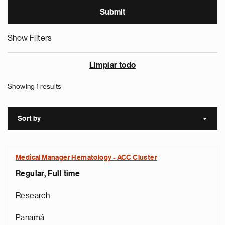
Show Filters
Limpiar todo
Showing 1 results
Sort by
Sort a
Medical Manager Hematology - ACC Cluster
Regular, Full time
Research
Panamá