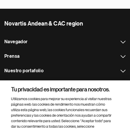
Novartis Andean & CAC region
Navegador
Prensa
Nuestro portafolio
Otras webs
Tu privacidad es importante para nosotros.
Utilizamos cookies para mejorar su experiencia al visitar nuestras
Footer Site Search
páginas web: las cookies de rendimiento nos muestran cómo
utiliza esta página web, las cookies funcionales recuerdan sus
preferencias y las cookies de orientación nos ayudan a compartir
contenido relevante para usted. Seleccione: "Aceptar todo" para
dar su consentimiento a todas las cookies, seleccione