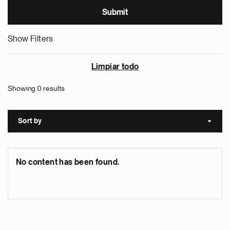
Show Filters
Limpiar todo
Showing 0 results
Sort by
Sort a
No content has been found.