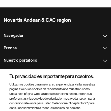
Novartis Andean & CAC region
Navegador
Prensa
Nuestro portafolio
Otras webs
Tu privacidad es importante para nosotros.
Utilizamos cookies para mejorar su experiencia al visitar nuestras
Footer Site Search
páginas web: las cookies de rendimiento nos muestran cómo
utiliza esta página web, las cookies funcionales recuerdan sus
preferencias y las cookies de orientación nos ayudan a compartir
contenido relevante para usted. Seleccione: "Aceptar todo" para
dar su consentimiento a todas las cookies, seleccione