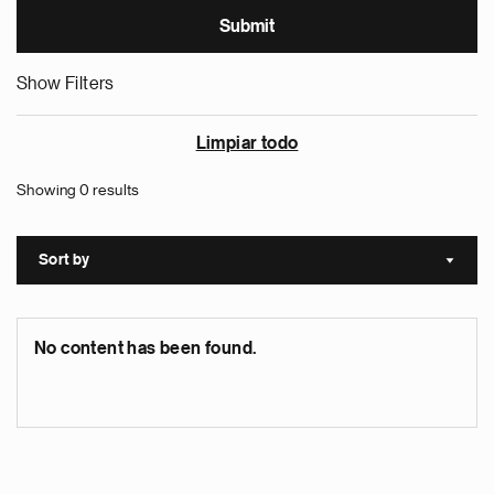
Show Filters
Limpiar todo
Showing 0 results
Sort by
Sort a
No content has been found.