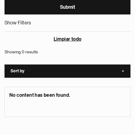
Show Filters
Limpiar todo
Showing 0 results
Sort by
Sort a
No content has been found.