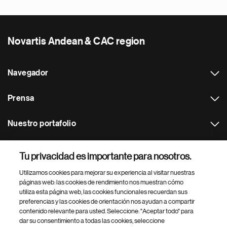
Novartis Andean & CAC region
Navegador
Prensa
Nuestro portafolio
Otras webs
Tu privacidad es importante para nosotros.
Utilizamos cookies para mejorar su experiencia al visitar nuestras
Footer Site Search
páginas web: las cookies de rendimiento nos muestran cómo
utiliza esta página web, las cookies funcionales recuerdan sus
preferencias y las cookies de orientación nos ayudan a compartir
contenido relevante para usted. Seleccione: "Aceptar todo" para
dar su consentimiento a todas las cookies, seleccione