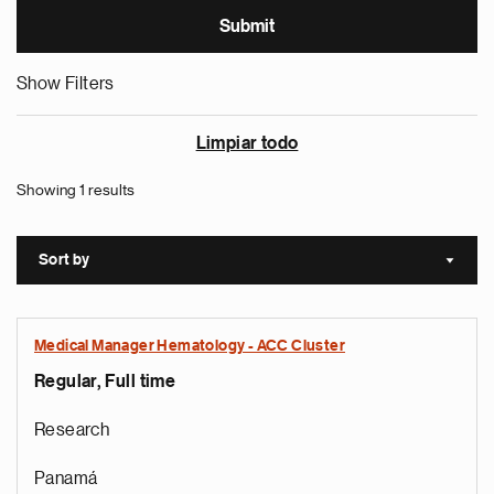
Show Filters
Limpiar todo
Showing 1 results
Sort by
Sort a
Medical Manager Hematology - ACC Cluster
Regular, Full time
Research
Panamá