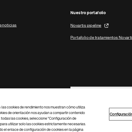
Nuestro portafolio
e noticias
Novartis pipeline
Portafolio de tratamientos Novart
Footer Site Search
b: las cookies de rendimiento nos muestran cómo utiliza
okies de orientación nos ayudan a compartir contenido
Configuració
 todas las cookies, seleccione "Configuración de
para utilizar solo las cookies estrictamente necesarias.
Configuración de cookies
Mapa del sitio
 el enlace de configuración de cookies en la página