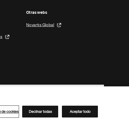
Otras webs
Novartis Global
is
n de cookies
Declinar todas
Aceptar todo
Directorio de Novartis
Este sitio está dirigido al público del clúster ACC