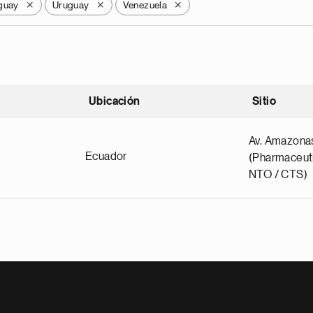
guay
Uruguay
Venezuela
X
X
X
Ubicación
Sitio
scendente
Av. Amazona
Ecuador
(Pharmaceuti
NTO / CTS)