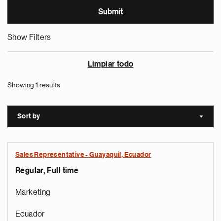
Show Filters
Limpiar todo
Showing 1 results
Sort by
Sort a
Sales Representative - Guayaquil, Ecuador
Regular, Full time
Marketing
Ecuador