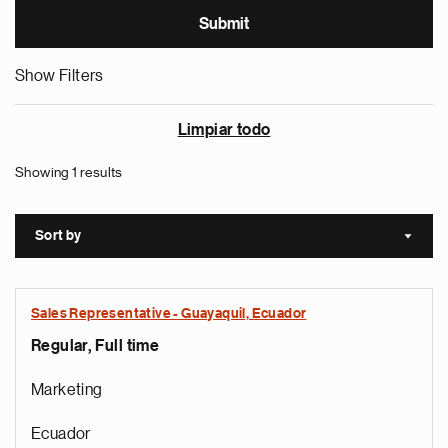
Show Filters
Limpiar todo
Showing 1 results
Sort by
Sort a
Sales Representative - Guayaquil, Ecuador
Regular, Full time
Marketing
Ecuador