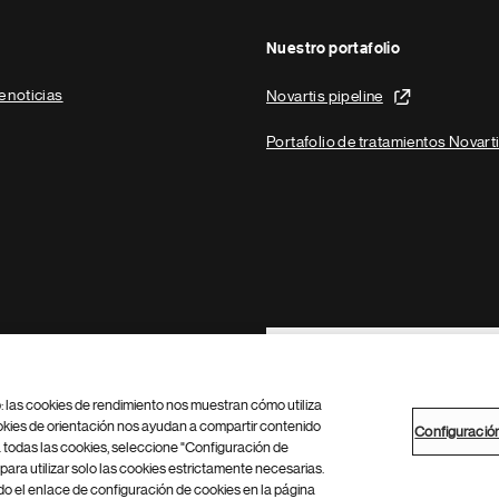
Nuestro portafolio
e noticias
Novartis pipeline
Portafolio de tratamientos Novart
Footer Site Search
b: las cookies de rendimiento nos muestran cómo utiliza
okies de orientación nos ayudan a compartir contenido
Configuració
 todas las cookies, seleccione "Configuración de
para utilizar solo las cookies estrictamente necesarias.
Configuración de cookies
Mapa del sitio
 el enlace de configuración de cookies en la página