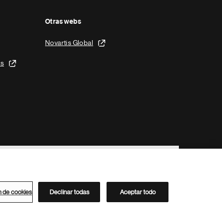
Otras webs
Novartis Global
is
n de cookies
Declinar todas
Aceptar todo
Directorio de Novartis
Este sitio está dirigido al público del clúster ACC