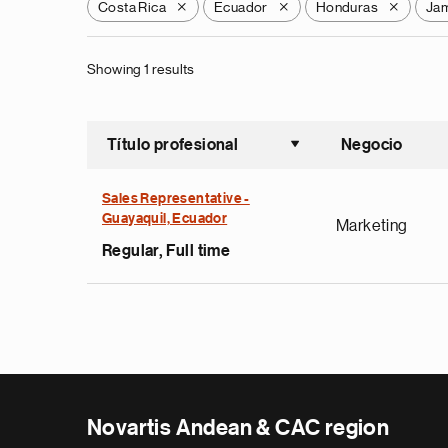
Costa Rica
Ecuador
Honduras
Ja
X
X
X
Showing 1 results
Título profesional
Negocio
Ordenar a
Sales Representative -
Guayaquil, Ecuador
Marketing
Regular, Full time
Novartis Andean & CAC region