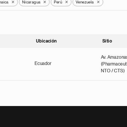
maica
Nicaragua
Perú
Venezuela
X
X
X
X
Ubicación
Sitio
scendente
Av. Amazona
Ecuador
(Pharmaceuti
NTO / CTS)