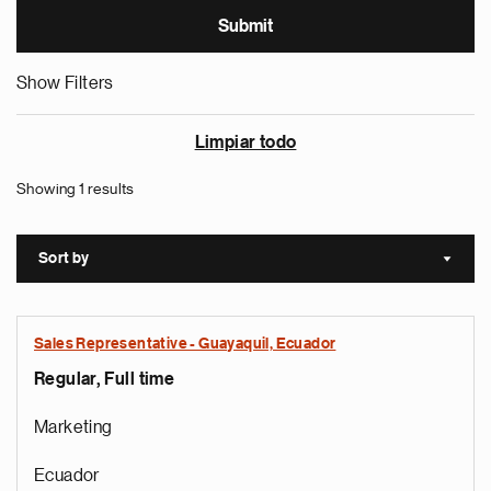
Show Filters
Limpiar todo
Showing 1 results
Sort by
Sort a
Sales Representative - Guayaquil, Ecuador
Regular, Full time
Marketing
Ecuador