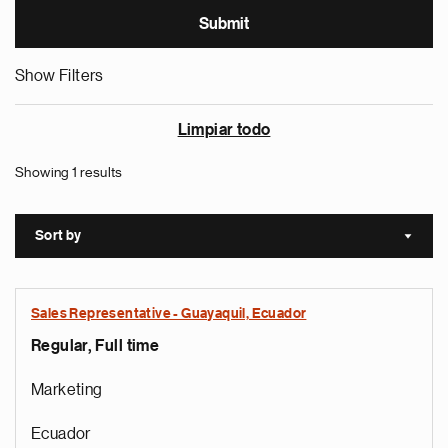
Show Filters
Limpiar todo
Showing 1 results
Sort by
Sort a
Sales Representative - Guayaquil, Ecuador
Regular, Full time
Marketing
Ecuador