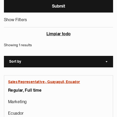
Show Filters
Limpiar todo
Showing 1 results
Sort by
Sort a
Sales Representative - Guayaquil, Ecuador
Regular, Full time
Marketing
Ecuador