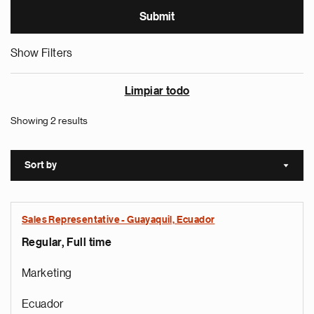
Show Filters
Limpiar todo
Showing 2 results
Sort by
Sort a
Sales Representative - Guayaquil, Ecuador
Regular, Full time
Marketing
Ecuador