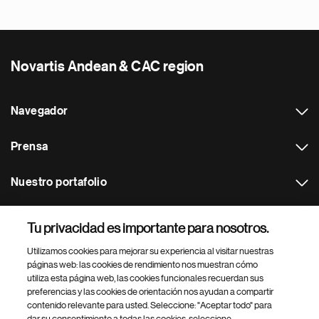
Novartis Andean & CAC region
Navegador
Prensa
Nuestro portafolio
Otras webs
Tu privacidad es importante para nosotros.
Utilizamos cookies para mejorar su experiencia al visitar nuestras
Footer Site Search
páginas web: las cookies de rendimiento nos muestran cómo
utiliza esta página web, las cookies funcionales recuerdan sus
preferencias y las cookies de orientación nos ayudan a compartir
contenido relevante para usted. Seleccione: "Aceptar todo" para
dar su consentimiento a todas las cookies, seleccione