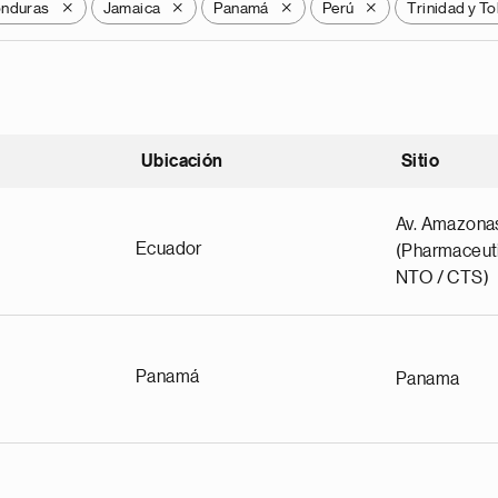
nduras
Jamaica
Panamá
Perú
Trinidad y T
X
X
X
X
Ubicación
Sitio
scendente
Av. Amazona
Ecuador
(Pharmaceuti
NTO / CTS)
Panamá
Panama