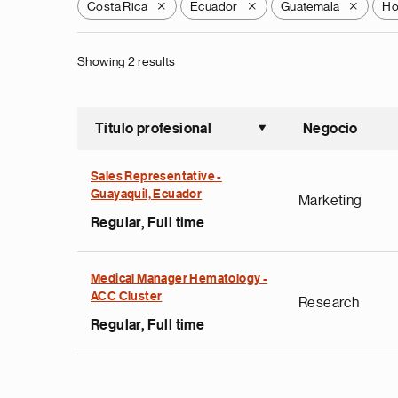
Costa Rica
Ecuador
Guatemala
Ho
X
X
X
Showing 2 results
Título profesional
Negocio
Ordenar a
Sales Representative -
Guayaquil, Ecuador
Marketing
Regular, Full time
Medical Manager Hematology -
ACC Cluster
Research
Regular, Full time