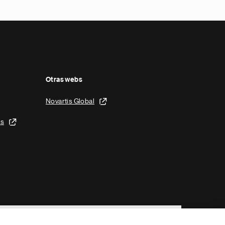
Otras webs
Novartis Global
is