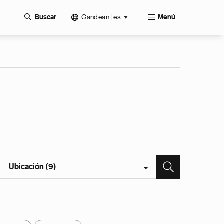
Candean | es
Buscar
Menú
Ubicación (9)